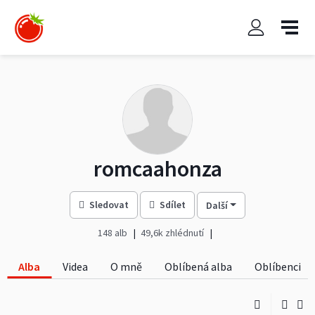
romcaahonza
Sledovat
Sdílet
Další
148 alb
49,6k zhlédnutí
Alba
Videa
O mně
Oblíbená alba
Oblíbenci